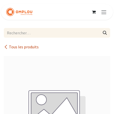
Se rendre au contenu
Tous les produits