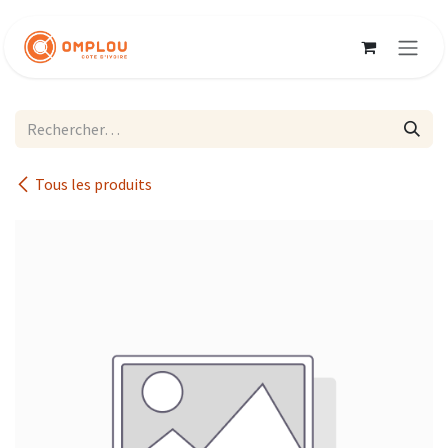
Se rendre au contenu
Tous les produits