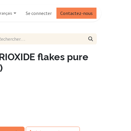
Se connecter
Contactez-nous
rançais
IOXIDE flakes pure
)