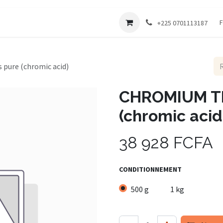
Société
F
+225 0701113187
pure (chromic acid)
CHROMIUM TR
(chromic acid
38 928
FCFA
CONDITIONNEMENT
500 g
1 kg