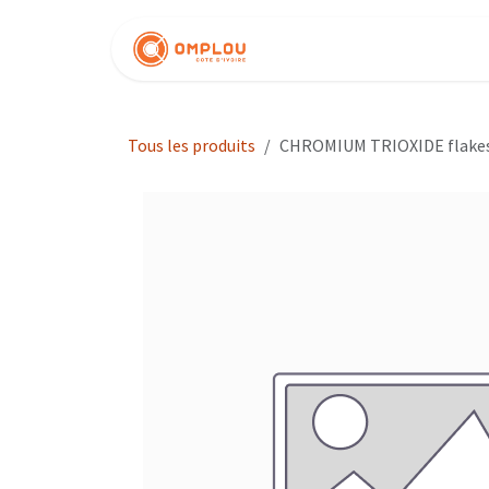
Se rendre au contenu
Nos produits
Tous les produits
CHROMIUM TRIOXIDE flakes 