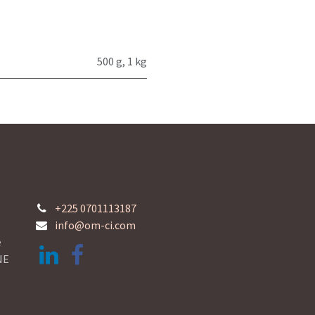
500 g
,
1 kg
+225 0701113187
info@om-ci.com
e
NE