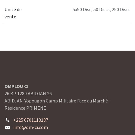
Unité de
5x50 Disc
,
50 Discs
,
250 Discs
vente
OMPLOU CI
26 BP 1289 ABIDJAN 26
ABIDJAN-Yopougon Camp Militaire Face au Marché-
Résidence PRIMENE
+225 0701113187
info@om-ci.com