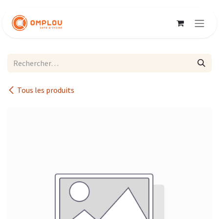
Se rendre au contenu
Tous les produits