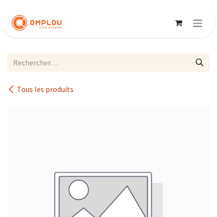
Se rendre au contenu
Tous les produits