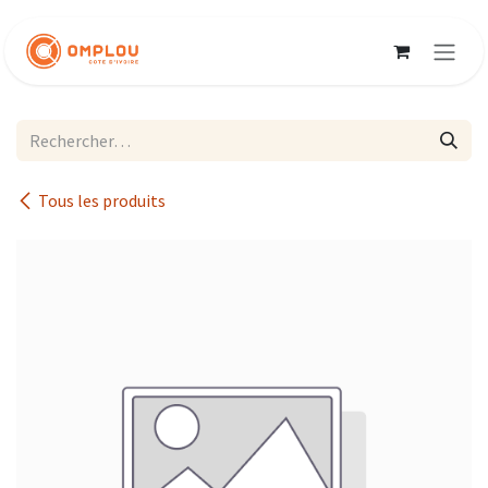
Se rendre au contenu
Tous les produits