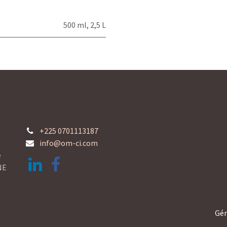
500 ml
,
2,5 L
+225 0701113187
info@om-ci.com
e
NE
Gén