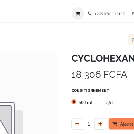
Société
F
+225 0701113187
CYCLOHEXA
18 306
FCFA
CONDITIONNEMENT
500 ml
2,5 L
Ajoute