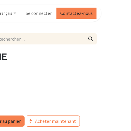
Se connecter
Contactez-nous
rançais
NE
r au panier
Acheter maintenant