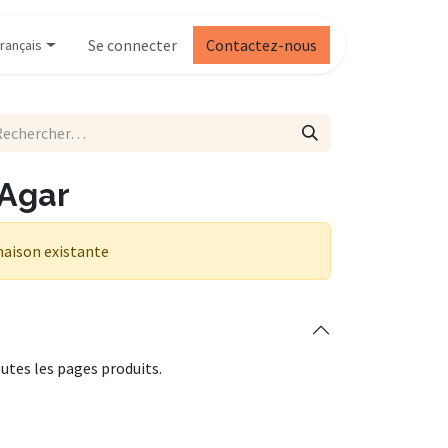
Se connecter
Contactez-nous
rançais
Agar
naison existante
utes les pages produits.