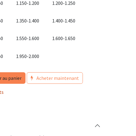
50
1.150-1.200
1.200-1.250
50
1.350-1.400
1.400-1.450
50
1.550-1.600
1.600-1.650
50
1.950-2.000
r au panier
Acheter maintenant
ts