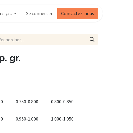
Se connecter
Contactez-nous
rançais
. gr.
50
0.750-0.800
0.800-0.850
50
0.950-1.000
1.000-1.050