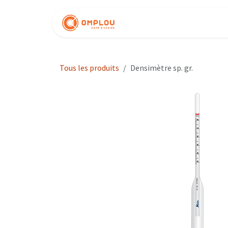
Se rendre au contenu
Nos produits
Tous les produits
Densimètre sp. gr.