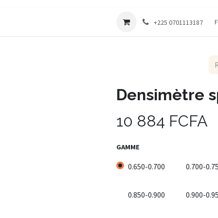
Société
F
+225 0701113187
Densimètre sp
10 884
FCFA
GAMME
0.650-0.700
0.700-0.7
0.850-0.900
0.900-0.9