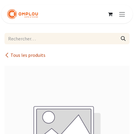
Se rendre au contenu
Tous les produits