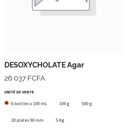
DESOXYCHOLATE Agar
26 037
FCFA
UNITÉ DE VENTE
6 bottles x 100 mL
100 g
500 g
20 plates 90 mm
5 Kg