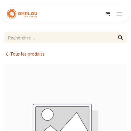
Se rendre au contenu
Tous les produits