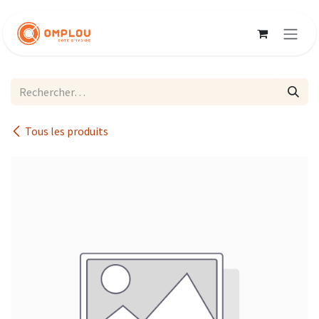
Se rendre au contenu
Tous les produits